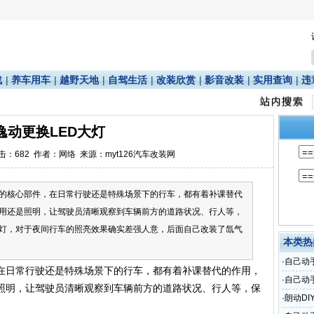
战
|
养车用车
|
越野天地
|
自驾生活
|
改装欣赏
|
影音改装
|
实用查询
|
违
逸动更换LED大灯
点击：
682
作者：网络 来源：myt126汽车改装网
的核心部件，在日常行驶还是特殊场景下的行车，都有着补课替代
用还是照明，让驾驶员清晰观察到车辆前方的道路状况、行人等，
灯，对于夜间行车的照亮效果确实差强人意，后面自己改装了氙气
本类热
·
自己动
在日常行驶还是特殊场景下的行车，都有着补课替代的作用，
·
自己动
照明，让驾驶员清晰观察到车辆前方的道路状况、行人等，保
达
·
朗动DI