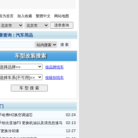
设为首页
加入收藏
繁體中文
网站地图
章查询
|
汽车用品
门
手哈弗H2换空调滤芯
02-24
手给比亚迪F3 更换机油以及清洗怠速马
02-13
Y更换冷却液
12-27