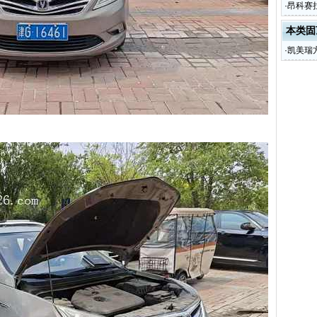
·
昂科赛拉
本类固
·
凯美瑞