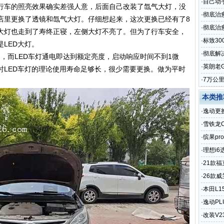
·
自己动
行车的照亮效果确实差强人意，后面自己改装了氙气大灯，没
·
彻底治
店里更换了透镜和氙气大灯。仔细想起来，这次更换已经有了8
·
彻底治愈
大灯也走到了寿终正寝，左侧大灯不亮了。但为了行车安全，
·
标致3
LED大灯。
·
彻底解
间，而LED车灯通电即达到额定亮度，启动响应时间不到1微
·
英朗老
时LED车灯的理论使用寿命足够长，很少需要更换。做为平时
·
7万公
本类推
·
逸动更
·
雪铁龙
·
缤果pr
·
理想i
·
21款福
·
26款
·
本田L1
·
逸动P
·
改装V