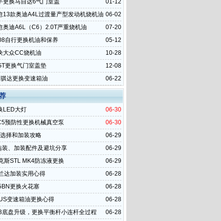
手更换马自达6气门室盖
01-12
愈13款奥迪A4L过渡量产型发动机烧机油
06-02
奥迪A6L（C6）2.0T严重烧机油
07-20
008自行更换机油和保养
05-12
决大众CC烧机油
10-28
GT更换气门室盖垫
12-08
里骐达更换变速箱油
06-22
荐
换LED大灯
06-30
C5预防性更换机械真空泵
06-30
o选择和加装攻略
06-29
6选装、加装配件及避坑分享
06-29
克斯STL MK4防冻液更换
06-29
威兰达加装实用心得
06-28
5BN更换火花塞
06-28
LUS变速箱油更换心得
06-28
23底盘升级，更换平衡杆小连杆全过程
06-28