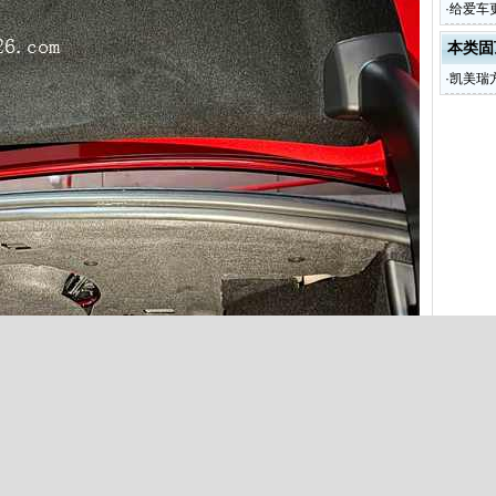
·
给爱车
本类固
·
凯美瑞