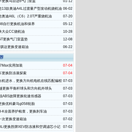
手更换马自达6气门室盖
01-12
愈13款奥迪A4L过渡量产型发动机烧机油
06-02
奥迪A6L（C6）2.0T严重烧机油
07-20
008自行更换机油和保养
05-12
决大众CC烧机油
10-28
GT更换气门室盖垫
12-08
里骐达更换变速箱油
06-22
荐
7Max实用加装
07-04
车更换防冻液探索
07-04
向机进水，更换方向机电机在线匹配编程
07-03
凯越更换平衡杆球头和方向机外球头
07-03
明锐ABS故障更换轮速传感器
07-03
更换优科豪马g058轮胎
07-03
NI-K全面养护检查，更换刹车油
07-03
一次更换变速箱油
07-02
0Li更换胜牌XEV防冻液和空调滤芯小记
07-02