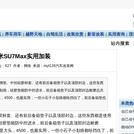
战
|
养车用车
|
越野天地
|
自驾生活
|
改装欣赏
|
影音改装
|
实用查询
|
违
米SU7Max实用加装
点击：
627
作者：网络 来源：myt126汽车改装网
脚垫、中控硅胶杯套、还有前后备箱垫子以及顶部封边，这些东西
划痕，硅胶垫能防中控进水，前后备箱垫子以及顶部封边耐磨总共
头，4500，也最实用，一些小石子小划痕都给挡住了，前后备箱垫也
本类热
·
自己动
胶杯套、还有前后备箱垫子以及顶部封边，这些东西都是使用
·
自己动
硅胶垫能防中控进水，前后备箱垫子以及顶部封边耐磨
达
·
朗动DI
衣是大头，4500，也最实用，一些小石子小划痕都给挡住了，前