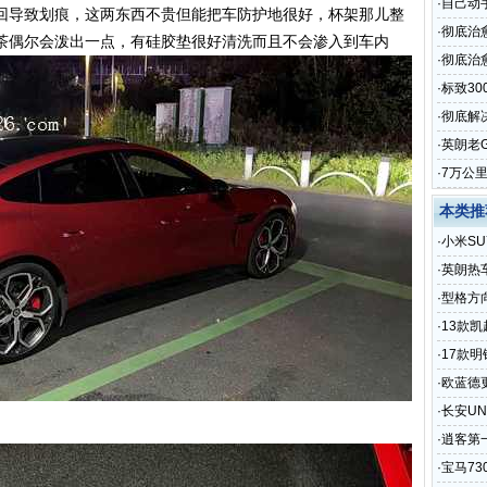
·
自己动
回导致划痕，这两东西不贵但能把车防护地很好，杯架那儿整
·
彻底治
茶偶尔会泼出一点，有硅胶垫很好清洗而且不会渗入到车内
·
彻底治愈
·
标致3
·
彻底解
·
英朗老
·
7万公
本类推
·
小米SU
·
英朗热
·
型格方
·
13款
·
17款
·
欧蓝德
·
长安U
·
逍客第
·
宝马73