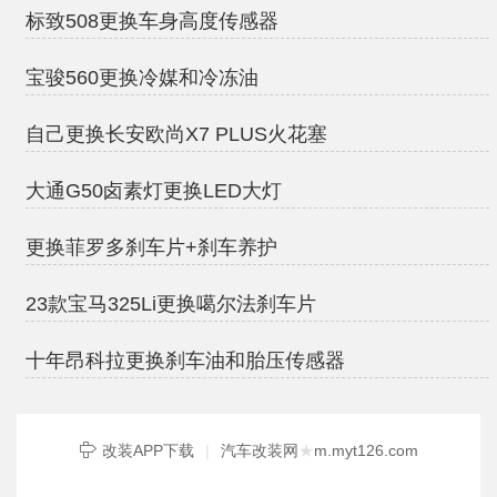
标致508更换车身高度传感器
宝骏560更换冷媒和冷冻油
自己更换长安欧尚X7 PLUS火花塞
大通G50卤素灯更换LED大灯
更换菲罗多刹车片+刹车养护
23款宝马325Li更换噶尔法刹车片
十年昂科拉更换刹车油和胎压传感器
改装APP下载
|
汽车改装网
★
m.myt126.com